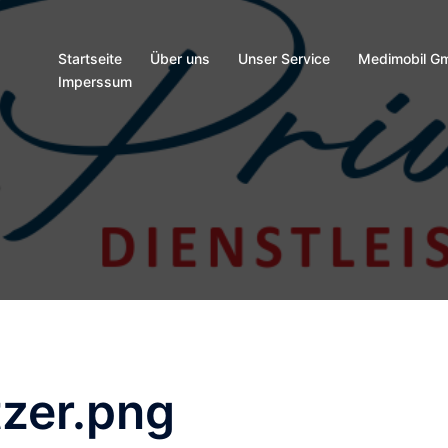
Startseite
Über uns
Unser Service
Medimobil G
Imperssum
tzer.png